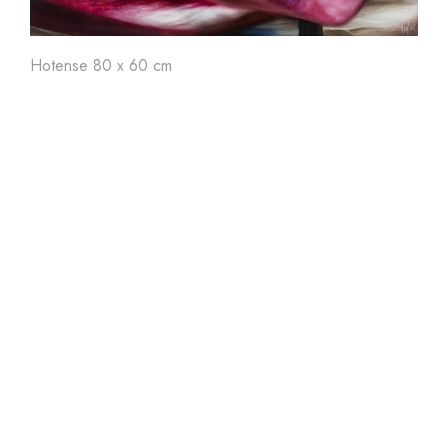
Art'
24
Art'
23
Ar
Hotense 80 x 60 cm