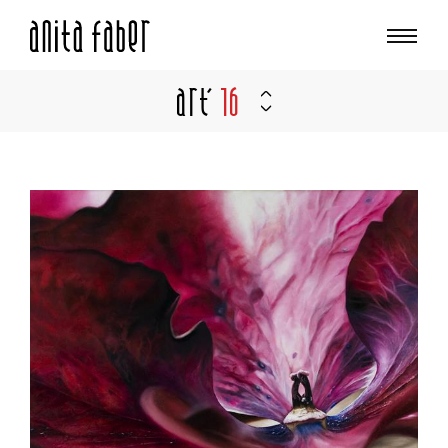
Art'
16