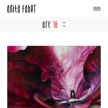
Art'
16