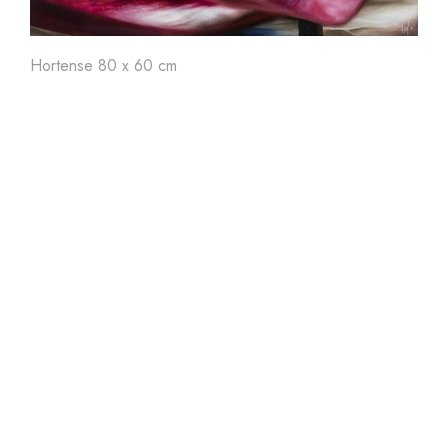
Art'
24
Art'
23
Ar
Hortense 80 x 60 cm