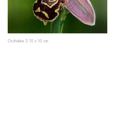
Art'
24
Art'
23
Ar
Orchidee 2 10 x 10 cm