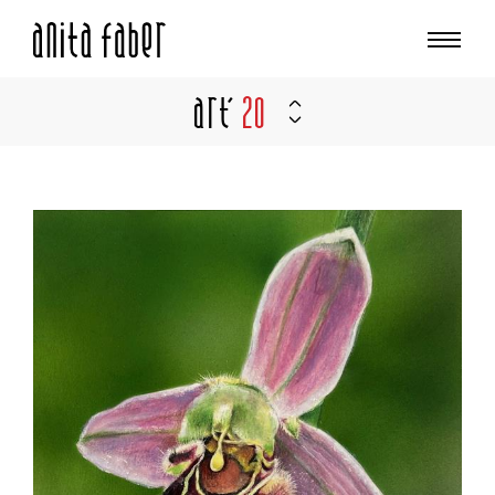
Art'
20