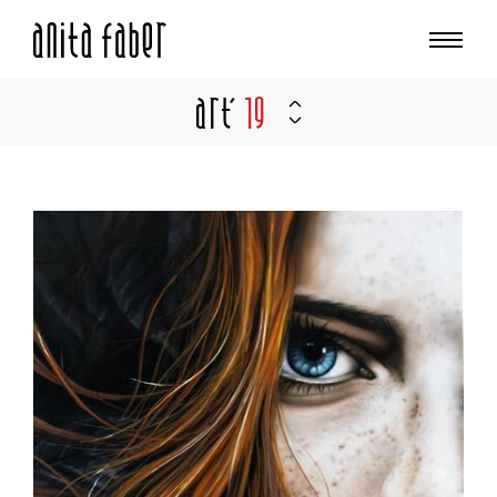
Art'
19