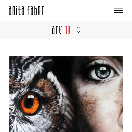
Art'
19