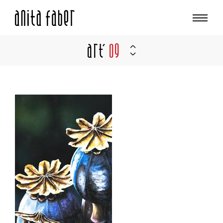
Art'
09