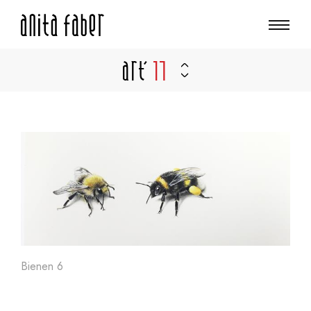
Art'
17
Bienen 6