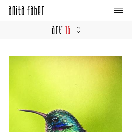
Art'
16