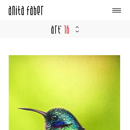
Art'
16