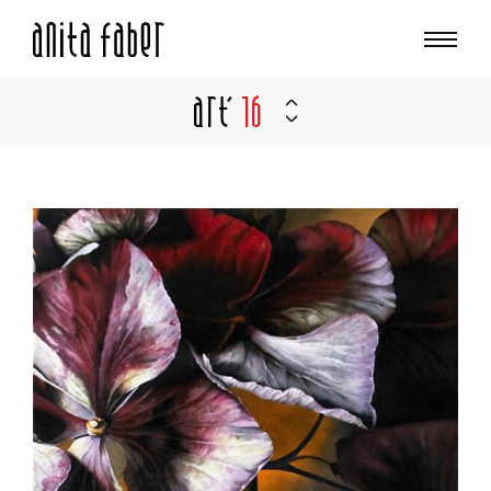
Art'
16