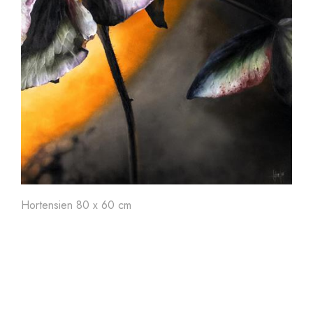
Art'
24
Art'
23
Ar
Hortensien 80 x 60 cm