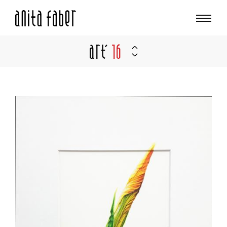
Art'
16