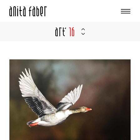
Art'
16