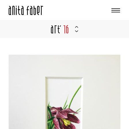
Art'
16