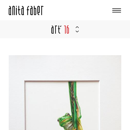
Art'
16