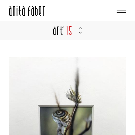
Art'
15