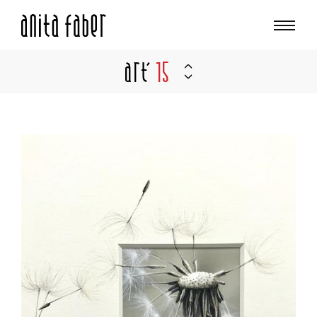
Art'
15