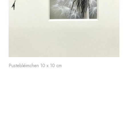
Art'
24
Art'
23
Ar
Pustebléimchen 10 x 10 cm