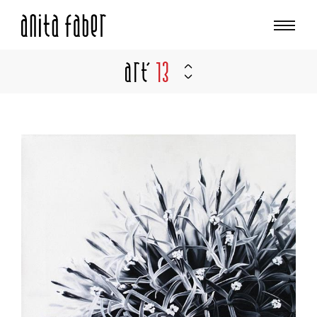
Art'
13