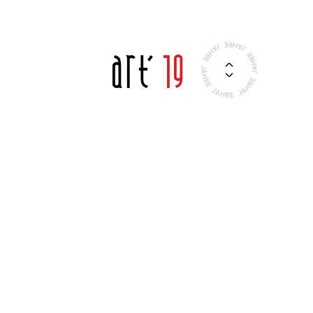
Art'
19