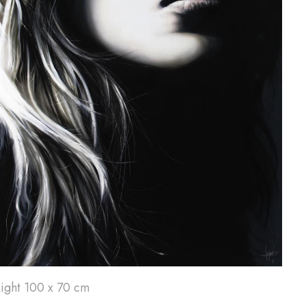
Art'
24
A
Light 100 x 70 cm