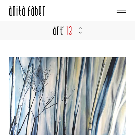
Art'
13