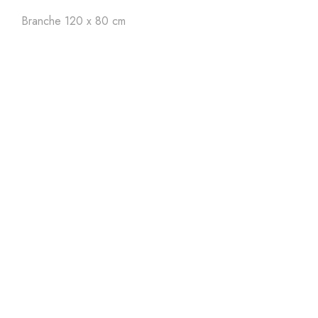
Art'
24
Art'
23
Ar
Branche 120 x 80 cm