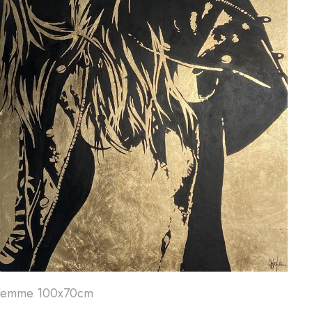
Art'
24
A
Femme 100x70cm