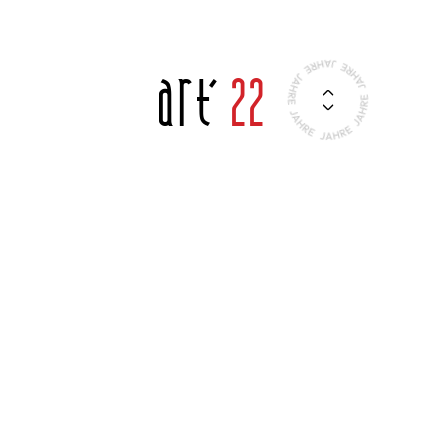
Art'
22