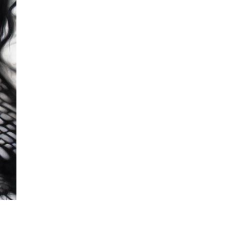
rt'
23
Art'
2