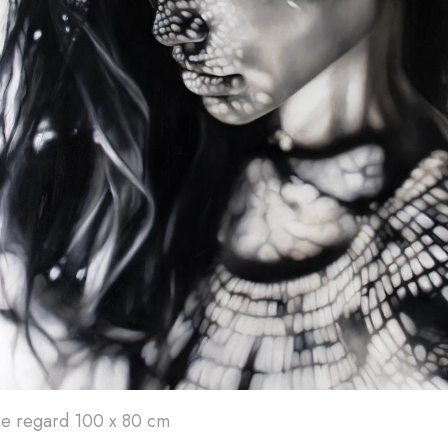
Art'
24
A
Le regard 100 x 80 cm