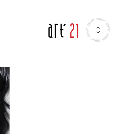
Art'
21