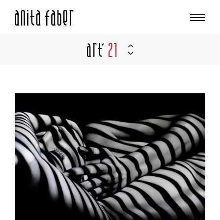
Art'
21