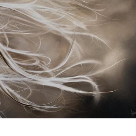
rt'
23
Art'
2