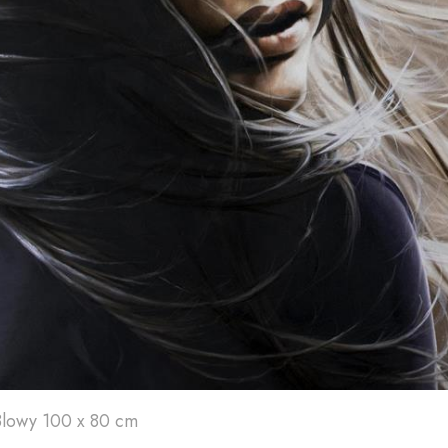
Art'
24
A
Blowy 100 x 80 cm