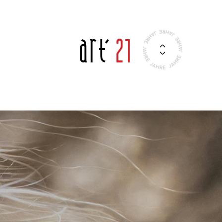
Art'
21