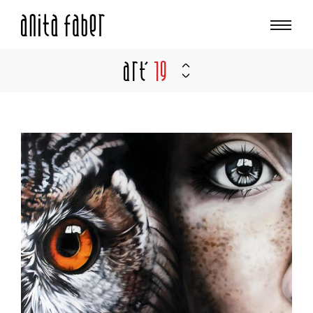
Art'
19