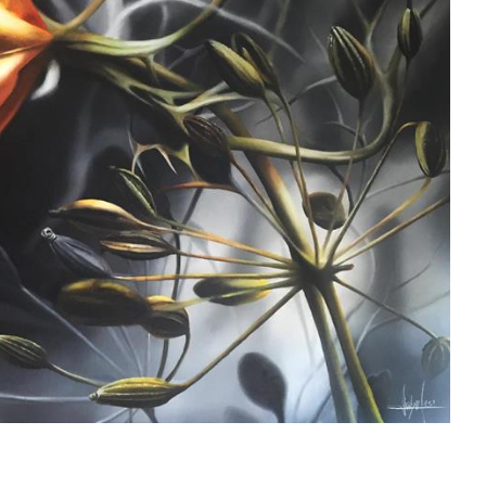
rt'
23
Art'
2