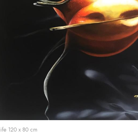
Art'
24
A
Life 120 x 80 cm