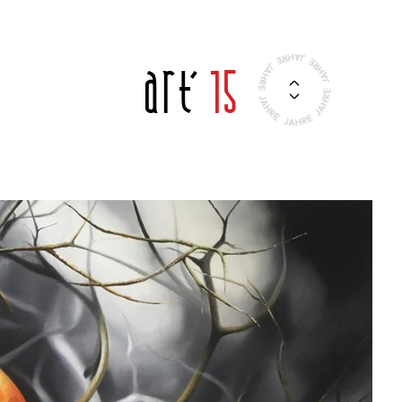
Art'
15