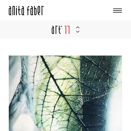
Art'
17