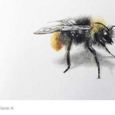
Art'
24
A
Biene 4