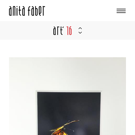
Art'
16