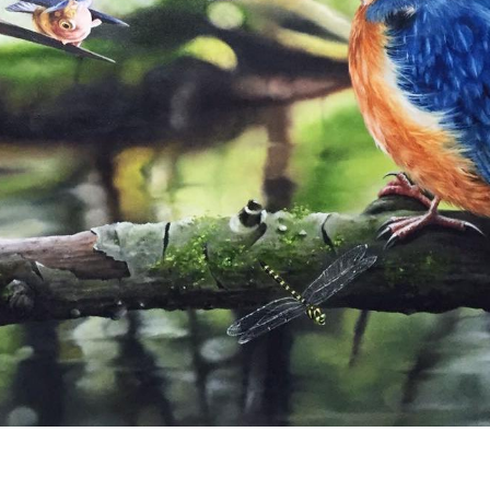
rt'
23
Art'
2