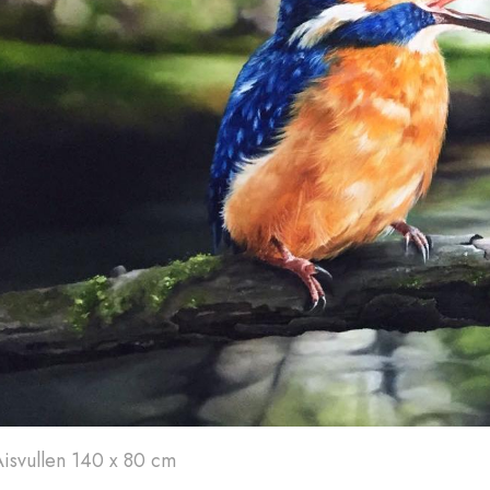
Art'
24
A
Aisvullen 140 x 80 cm