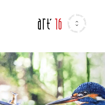
Art'
16