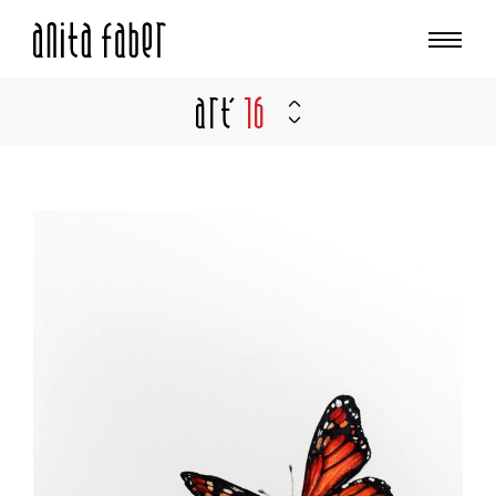
Art'
16