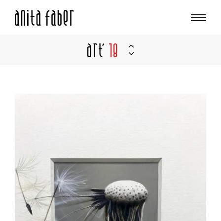
Art'
18