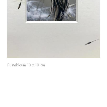
Art'
24
Art'
23
Ar
Pustebloum 10 x 10 cm