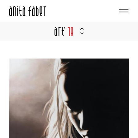
Art'
18