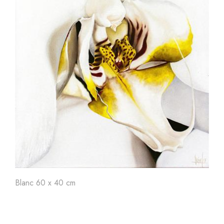
Art'
24
Art'
23
Ar
Blanc 60 x 40 cm