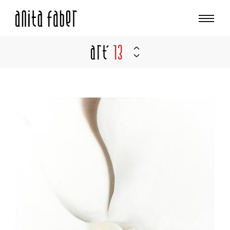
Art'
13