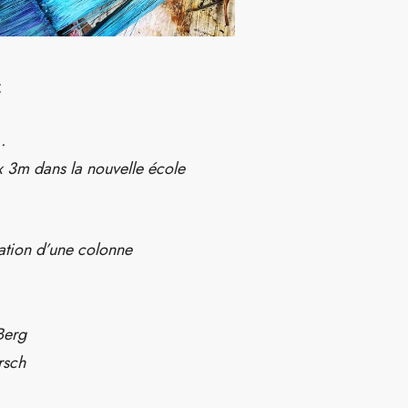
:
.
x 3m dans la nouvelle école
sation d’une colonne
Berg
rsch