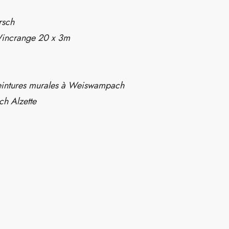
rsch
 Wincrange 20 x 3m
 peintures murales à Weiswampach
h Alzette