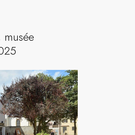
', musée
2025