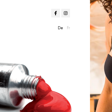
De
Fr