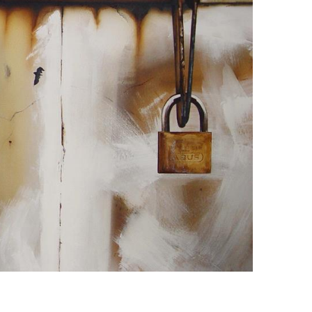
rt'
23
Art'
2