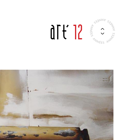
Art'
12