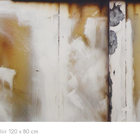
Art'
24
A
Diir 120 x 80 cm